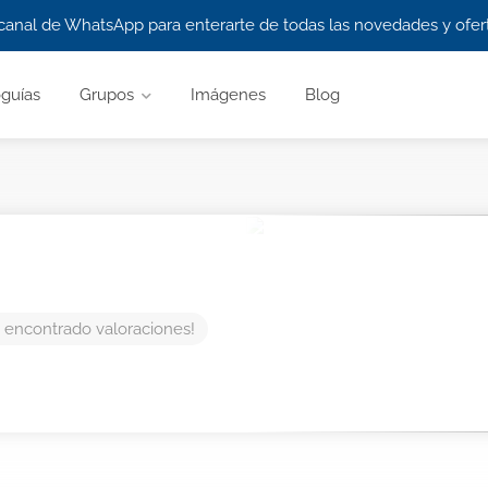
canal de WhatsApp para enterarte de todas las novedades y ofert
guías
Grupos
Imágenes
Blog
 encontrado valoraciones!