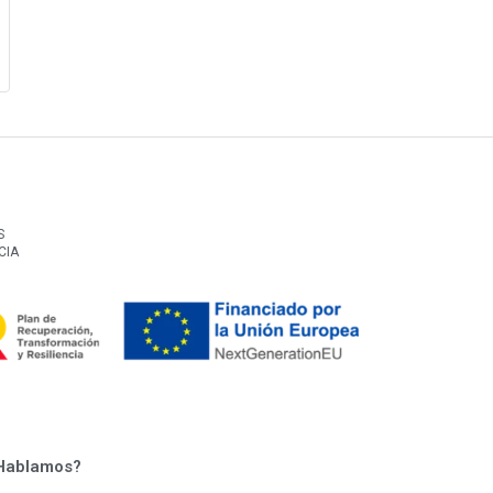
S
CIA
Hablamos?