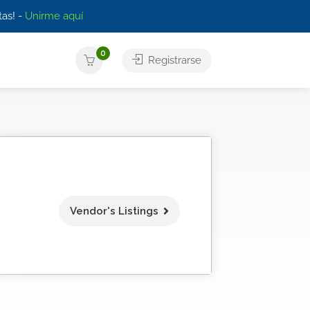
as! -
Unirme aquí
0
Registrarse
Vendor's Listings