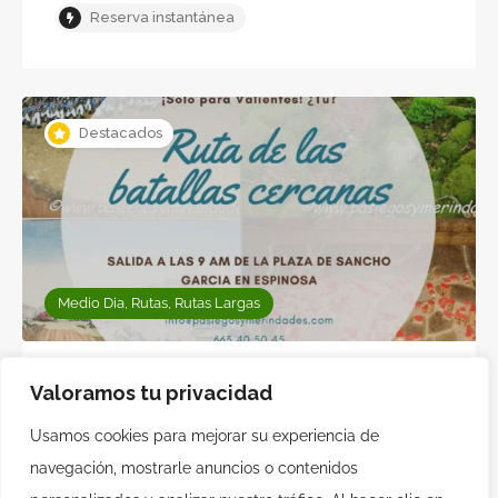
Reserva instantánea
Destacados
Medio Dia, Rutas, Rutas Largas
Batallas Cercanas
Valoramos tu privacidad
Espinosa de los Monteros
Usamos cookies para mejorar su experiencia de
Reserva instantánea
navegación, mostrarle anuncios o contenidos