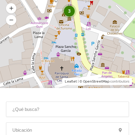
3
Leaflet
| ©
OpenStreetMap
contributors