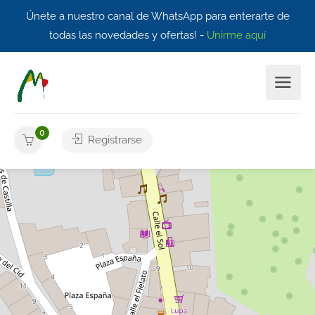
Únete a nuestro canal de WhatsApp para enterarte de
todas las novedades y ofertas! -
Unirme aquí
0
Registrarse