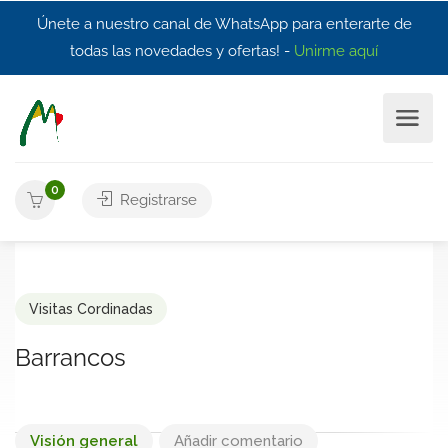
Únete a nuestro canal de WhatsApp para enterarte de
todas las novedades y ofertas! -
Unirme aquí
0
Registrarse
Visitas Cordinadas
Barrancos
Visión general
Añadir comentario