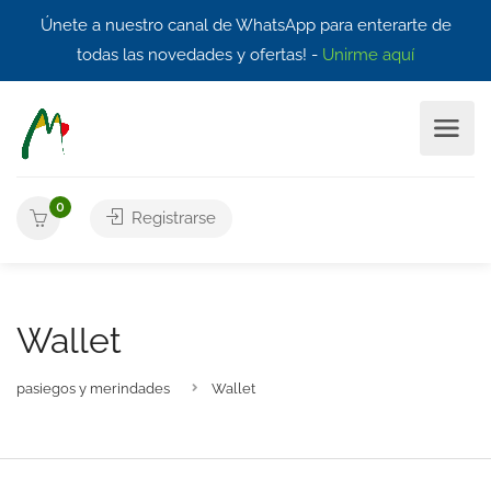
Únete a nuestro canal de WhatsApp para enterarte de
todas las novedades y ofertas! -
Unirme aquí
0
Registrarse
Wallet
pasiegos y merindades
Wallet