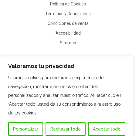
Política de Cookies
Términos y Condiciones
Condiciones de venta
Accesibilidad
Sitemap
¿Hablamos?
Valoramos tu privacidad
info@pasiegosymerindades.com
Usamos cookies para mejorar su experiencia de
(+34) 663 40 50 45
navegación, mostrarle anuncios o contenidos
personalizados y analizar nuestro tráfico. Al hacer clic en
“Aceptar todo” usted da su consentimiento a nuestro uso
de las cookies.
Desarrollado por
Xpandex
Contacto
ES
Personalizar
Rechazar todo
Aceptar todo