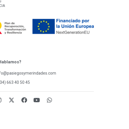
S
CIA
Hablamos?
nfo@pasiegosymerindades.com
34) 663 40 50 45