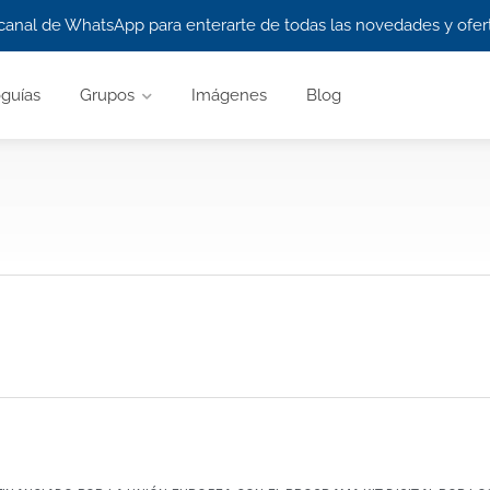
canal de WhatsApp para enterarte de todas las novedades y ofert
guías
Grupos
Imágenes
Blog