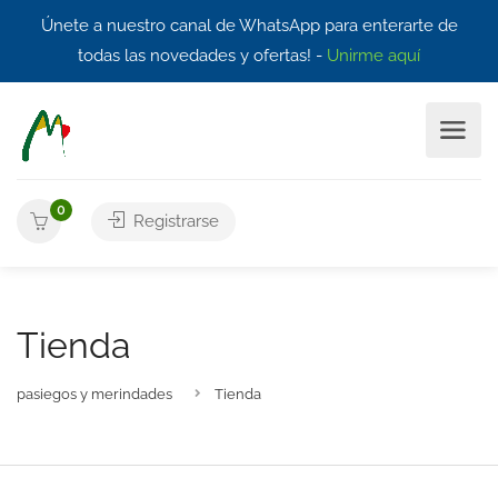
Únete a nuestro canal de WhatsApp para enterarte de
todas las novedades y ofertas! -
Unirme aquí
0
Registrarse
Tienda
pasiegos y merindades
Tienda