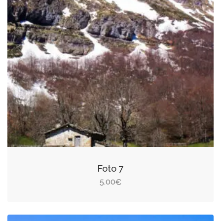
Foto 7
5.00
€