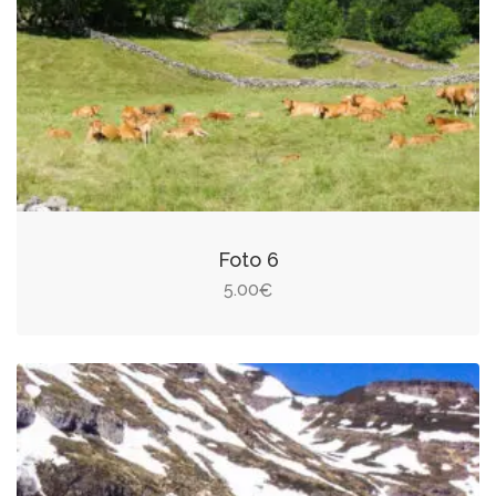
Foto 6
5.00
€