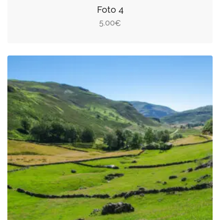
Foto 4
5.00
€