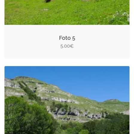
Foto 5
5.00
€